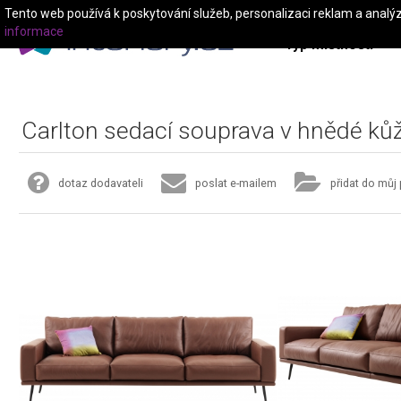
Tento web používá k poskytování služeb, personalizaci reklam a analý
informace
Typ místnosti
Carlton sedací souprava v hnědé kůž
dotaz dodavateli
poslat e-mailem
přidat do můj 