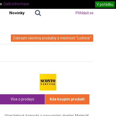
te.
Další informace
V pořádku
Novinky
Přihlásit se
Zobrazit všechny produkty z místnosti "Ložnice"
Více o prodejci
Kde koupím produkt
Víceúčelová komoda s posuvnými dveřmi Materiál