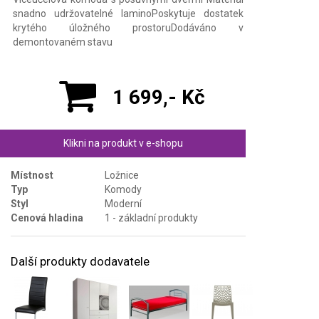
snadno udržovatelné laminoPoskytuje dostatek
krytého úložného prostoruDodáváno v
demontovaném stavu
1 699,- Kč
Klikni na produkt v e-shopu
Místnost
Ložnice
Typ
Komody
Styl
Moderní
Cenová hladina
1 - základní produkty
Další produkty dodavatele