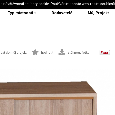
ze návštěvnosti soubory cookie. Používáním tohoto webu s tím souhlasí
Typ místnosti
Dodavatelé
Můj Projekt
idat do můj projekt
hodnotit
stáhnout fotku