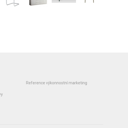
Reference výkonnostní marketing
vy