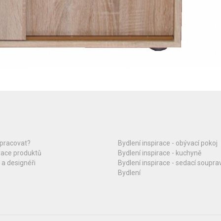
upracovat?
Bydlení inspirace - obývací pokoj
race produktů
Bydlení inspirace - kuchyně
 a designéři
Bydlení inspirace - sedací soupra
Bydlení