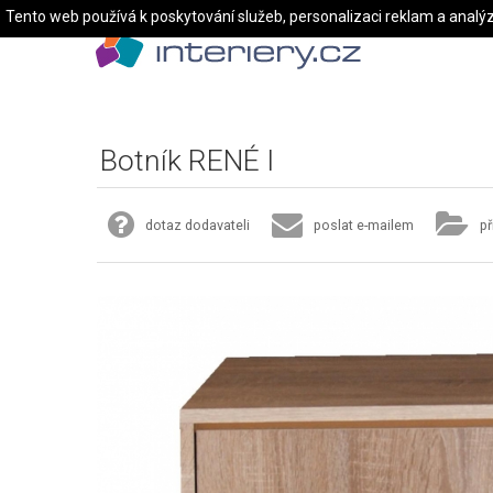
Tento web používá k poskytování služeb, personalizaci reklam a analý
Botník RENÉ I
dotaz dodavateli
poslat e-mailem
př