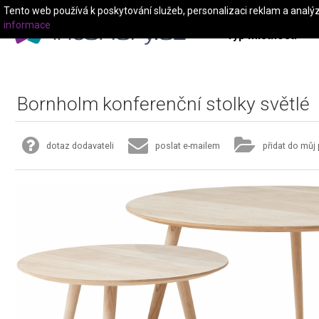
Tento web používá k poskytování služeb, personalizaci reklam a analý
informace
Typ místnosti
Bornholm konferenční stolky světlé
dotaz dodavateli
poslat e-mailem
přidat do můj 