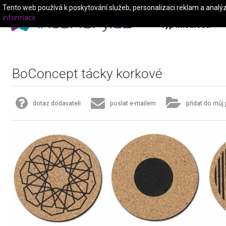
Tento web používá k poskytování služeb, personalizaci reklam a analý
informace
Typ místnosti
BoConcept tácky korkové
dotaz dodavateli
poslat e-mailem
přidat do můj 