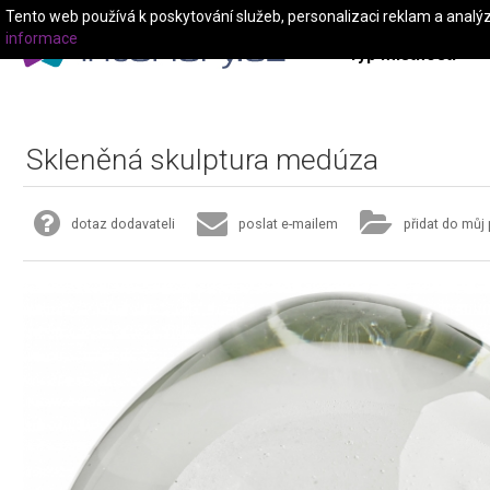
Tento web používá k poskytování služeb, personalizaci reklam a analý
informace
Typ místnosti
Skleněná skulptura medúza
dotaz dodavateli
poslat e-mailem
přidat do můj 