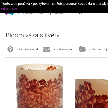
Tento web používá k poskytování služeb, personalizaci reklam a analý
informace
Typ místnosti
Bloom váza s květy
dotaz dodavateli
poslat e-mailem
přidat do můj 