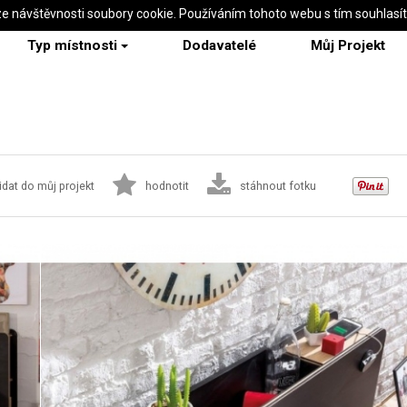
ze návštěvnosti soubory cookie. Používáním tohoto webu s tím souhlasí
Typ místnosti
Dodavatelé
Můj Projekt
idat do můj projekt
hodnotit
stáhnout fotku