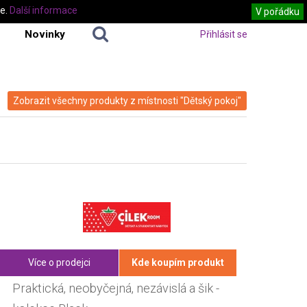
te.
Další informace
V pořádku
Novinky
Přihlásit se
Zobrazit všechny produkty z místnosti "Dětský pokoj"
Více o prodejci
Kde koupím produkt
Praktická, neobyčejná, nezávislá a šik -