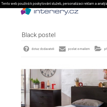
Tento web používá k poskytování služeb, personalizaci reklam a analý
Black postel
dotaz dodavateli
poslat e-mailem
př