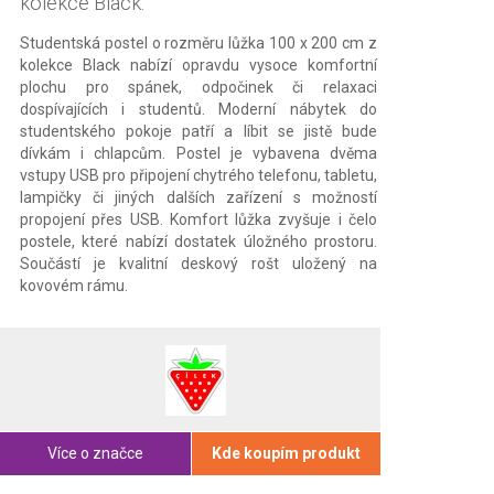
kolekce Black.
Studentská postel o rozměru lůžka 100 x 200 cm z
kolekce Black nabízí opravdu vysoce komfortní
plochu pro spánek, odpočinek či relaxaci
dospívajících i studentů. Moderní nábytek do
studentského pokoje patří a líbit se jistě bude
dívkám i chlapcům. Postel je vybavena dvěma
vstupy USB pro připojení chytrého telefonu, tabletu,
lampičky či jiných dalších zařízení s možností
propojení přes USB. Komfort lůžka zvyšuje i čelo
postele, které nabízí dostatek úložného prostoru.
Součástí je kvalitní deskový rošt uložený na
kovovém rámu.
Více o značce
Kde koupím produkt