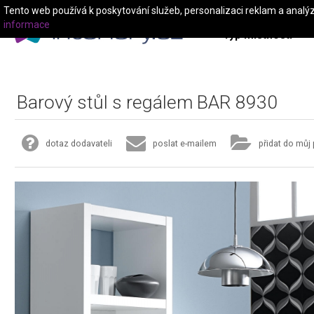
Tento web používá k poskytování služeb, personalizaci reklam a analý
informace
Typ místnosti
Barový stůl s regálem BAR 8930
dotaz dodavateli
poslat e-mailem
přidat do můj 