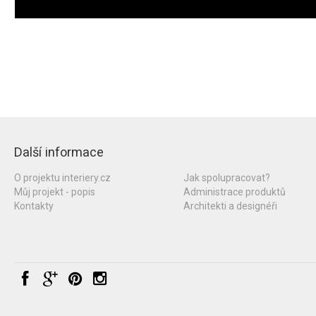
Další informace
O projektu interiery.cz
Jak spolupracovat?
Můj projekt - popis
Administrace produktů
Kontakty
Architekti a designéři