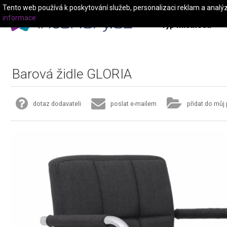
Tento web používá k poskytování služeb, personalizaci reklam a analý
informace
Typ místnosti
Barová židle GLORIA
dotaz dodavateli
poslat e-mailem
přidat do můj 