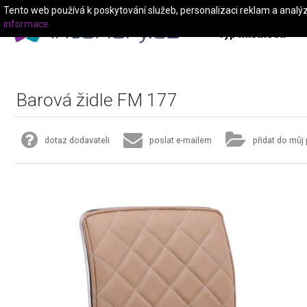
Tento web používá k poskytování služeb, personalizaci reklam a analý
informace
Typ místnosti
Barová židle FM 177
dotaz dodavateli
poslat e-mailem
přidat do můj 