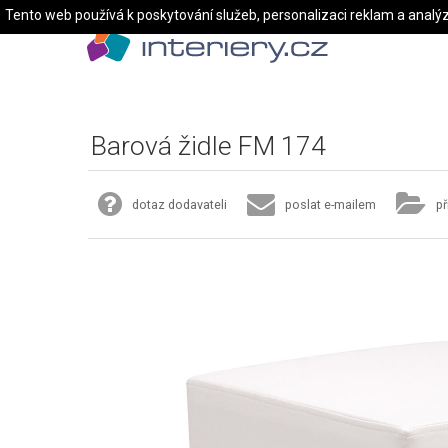
Tento web používá k poskytování služeb, personalizaci reklam a analý
Barová židle FM 174
dotaz dodavateli
poslat e-mailem
př