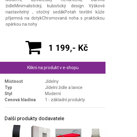
židleMinimalistický, kubistický design Výškově
nastavitelný , otočný sedákPotah textilní kůže
příjemná na dotykChromovaná noha s praktickou
opěrkou na nohy
1 199,- Kč
Klikni na produkt v e-shopu
Místnost
Jídelny
Typ
Jídelní židle a lavice
Styl
Moderní
Cenová hladina
1 - základní produkty
Další produkty dodavatele