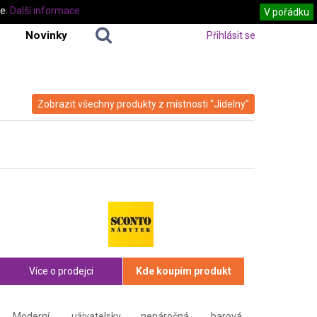
te.
Další informace
V pořádku
Novinky
Přihlásit se
Zobrazit všechny produkty z místnosti "Jídelny"
Více o prodejci
Kde koupím produkt
Moderní, uživatelsky nenáročná, barová