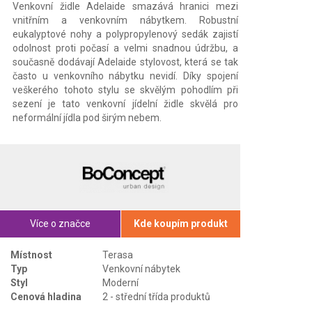
Venkovní židle Adelaide smazává hranici mezi
vnitřním a venkovním nábytkem. Robustní
eukalyptové nohy a polypropylenový sedák zajistí
odolnost proti počasí a velmi snadnou údržbu, a
současně dodávají Adelaide stylovost, která se tak
často u venkovního nábytku nevidí. Díky spojení
veškerého tohoto stylu se skvělým pohodlím při
sezení je tato venkovní jídelní židle skvělá pro
neformální jídla pod širým nebem.
Více o značce
Kde koupím produkt
Místnost
Terasa
Typ
Venkovní nábytek
Styl
Moderní
Cenová hladina
2 - střední třída produktů