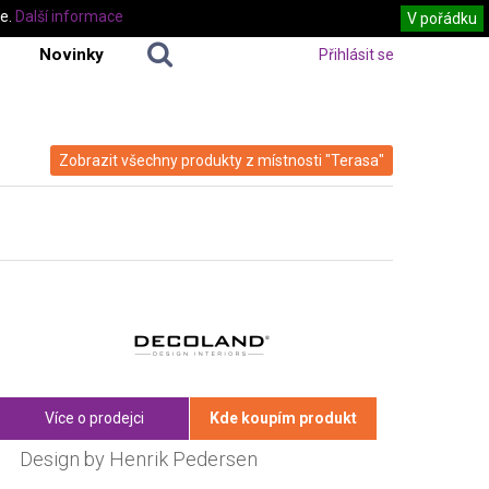
te.
Další informace
V pořádku
Novinky
Přihlásit se
Zobrazit všechny produkty z místnosti "Terasa"
Více o prodejci
Kde koupím produkt
Design by Henrik Pedersen