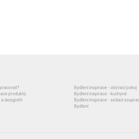
upracovat?
Bydlení inspirace - obývací pokoj
race produktů
Bydlení inspirace - kuchyně
 a designéři
Bydlení inspirace - sedací soupra
Bydlení