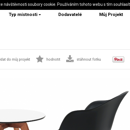
ze návštěvnosti soubory cookie. Používáním tohoto webu s tím souhlasí
Typ místnosti
Dodavatelé
Můj Projekt
idat do můj projekt
hodnotit
stáhnout fotku