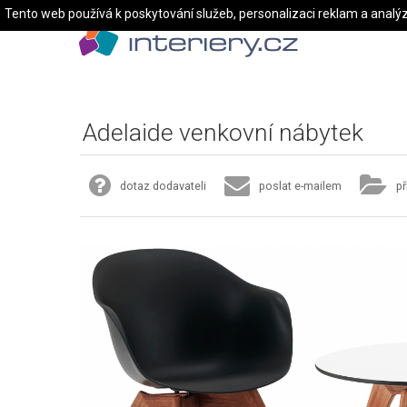
Tento web používá k poskytování služeb, personalizaci reklam a analý
Adelaide venkovní nábytek
dotaz dodavateli
poslat e-mailem
př