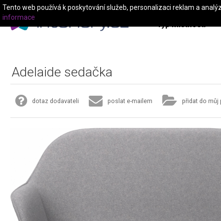
Tento web používá k poskytování služeb, personalizaci reklam a analý
informace
Typ místnosti
Adelaide sedačka
dotaz dodavateli
poslat e-mailem
přidat do můj 