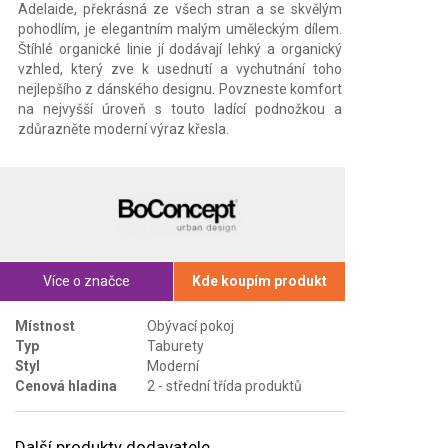
Adelaide, překrásná ze všech stran a se skvělým
pohodlím, je elegantním malým uměleckým dílem.
Štíhlé organické linie jí dodávají lehký a organický
vzhled, který zve k usednutí a vychutnání toho
nejlepšího z dánského designu. Povzneste komfort
na nejvyšší úroveň s touto ladící podnožkou a
zdůrazněte moderní výraz křesla.
Více o značce
Kde koupím produkt
Místnost
Obývací pokoj
Typ
Taburety
Styl
Moderní
Cenová hladina
2 - střední třída produktů
Další produkty dodavatele