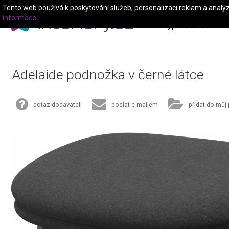
Tento web používá k poskytování služeb, personalizaci reklam a analý
informace
Typ místnosti
Adelaide podnožka v černé látce
dotaz dodavateli
poslat e-mailem
přidat do můj 