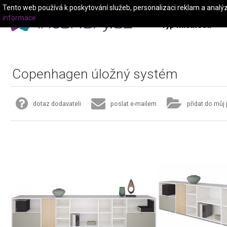
Tento web používá k poskytování služeb, personalizaci reklam a analý
informace
Typ místnosti
Copenhagen úložný systém
dotaz dodavateli
poslat e-mailem
přidat do můj 