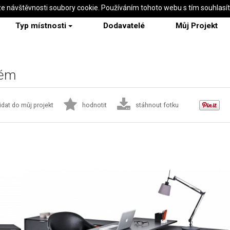
ze návštěvnosti soubory cookie. Používáním tohoto webu s tím souhlasí
Typ místnosti
Dodavatelé
Můj Projekt
tém
idat do můj projekt
hodnotit
stáhnout fotku