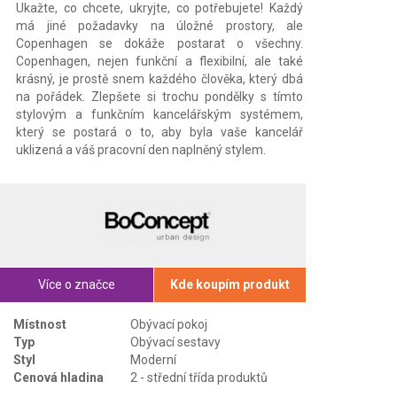
Ukažte, co chcete, ukryjte, co potřebujete! Každý
má jiné požadavky na úložné prostory, ale
Copenhagen se dokáže postarat o všechny.
Copenhagen, nejen funkční a flexibilní, ale také
krásný, je prostě snem každého člověka, který dbá
na pořádek. Zlepšete si trochu pondělky s tímto
stylovým a funkčním kancelářským systémem,
který se postará o to, aby byla vaše kancelář
uklizená a váš pracovní den naplněný stylem.
Více o značce
Kde koupím produkt
Místnost
Obývací pokoj
Typ
Obývací sestavy
Styl
Moderní
Cenová hladina
2 - střední třída produktů