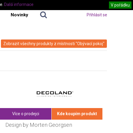
te.
Další informace
V pořádku
Novinky
Přihlásit se
Zobrazit všechny produkty z místnosti "Obývací pokoj"
Více o prodejci
Kde koupím produkt
Design by Morten Georgsen