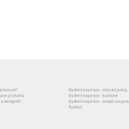
upracovat?
Bydlení inspirace - obývací pokoj
race produktů
Bydlení inspirace - kuchyně
 a designéři
Bydlení inspirace - sedací soupra
Bydlení