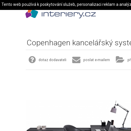
Tento web používá k poskytování služeb, personalizaci reklam a analý
Copenhagen kancelářský sys
dotaz dodavateli
poslat e-mailem
př