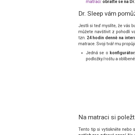
matraci
:
obraťte se na Dr
Dr. Sleep vám pomůž
Jestli si teď myslíte, že vás
můžete navštívit z pohodlí v
tzn.
24 hodin denně na inte
matrace. Svoji tvář mu propůjč
Jedná se o
konfiguráto
podložky/roštu a oblíbené
Na matraci si poležt
Tento tip si vytiskněte nebo