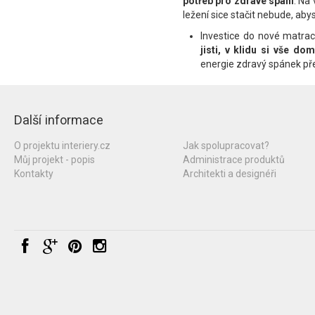
potřeb pro zdravé spaní
. Na
ležení sice stačit nebude, abys
Investice do nové matrac
jisti, v klidu si vše d
energie zdravý spánek pře
Další informace
O projektu interiery.cz
Jak spolupracovat?
Můj projekt - popis
Administrace produktů
Kontakty
Architekti a designéři