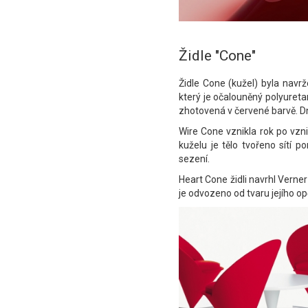
Židle "Cone"
Židle Cone (kužel) byla navr
který je očalouněný polyuretan
zhotovená v červené barvě. Dne
Wire Cone vznikla rok po vzn
kuželu je tělo tvořeno sítí 
sezení.
Heart Cone židli navrhl Verner
je odvozeno od tvaru jejího op