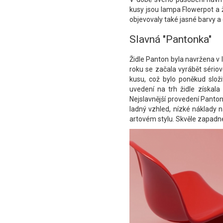
kusy jsou lampa Flowerpot a ži
objevovaly také jasné barvy a 
Slavná "Pantonka"
Židle Panton byla navržena v 
roku se začala vyrábět sério
kusu, což bylo poněkud složi
uvedení na trh židle získala
Nejslavnější provedení Panton
ladný vzhled, nízké náklady 
artovém stylu. Skvěle zapadne 