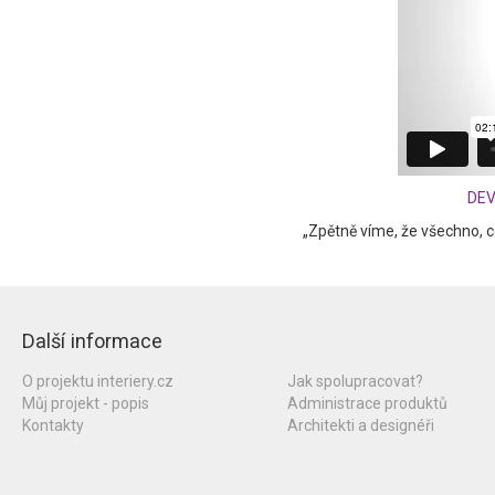
DEV
„Zpětně víme, že všechno, co
Další informace
O projektu interiery.cz
Jak spolupracovat?
Můj projekt - popis
Administrace produktů
Kontakty
Architekti a designéři