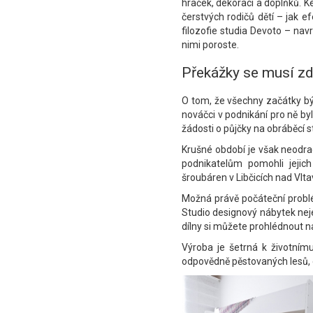
hraček, dekorací a doplňků. Ke
čerstvých rodičů dětí – jak e
filozofie studia Devoto – nav
nimi poroste.
Překážky se musí zd
O tom, že všechny začátky býv
nováčci v podnikání pro ně by
žádosti o půjčky na obráběcí 
Krušné období je však neodrad
podnikatelům pomohli jejich
šroubáren v Libčicích nad Vlta
Možná právě počáteční problé
Studio designový nábytek nejen
dílny si můžete prohlédnout 
Výroba je šetrná k životní
odpovědně pěstovaných lesů, c