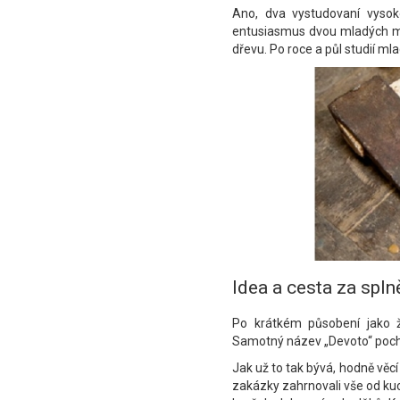
Ano, dva vystudovaní vysok
entusiasmus dvou mladých muž
dřevu. Po roce a půl studií mlad
Idea a cesta za sp
Po krátkém působení jako ž
Samotný název „Devoto“ pochá
Jak už to tak bývá, hodně věcí
zakázky zahrnovali vše od kuch