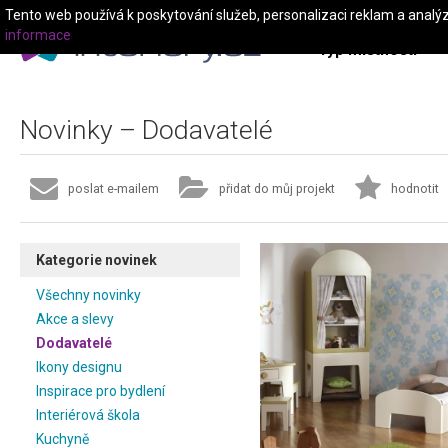
Tento web používá k poskytování služeb, personalizaci reklam a analý
informace
Typ místnosti
Novinky – Dodavatelé
poslat e-mailem
přidat do můj projekt
hodnotit
Kategorie novinek
Všechny novinky
Akce a slevy
Dodavatelé
Ikony designu
Inspirace pro bydlení
Interiérová škola
Kuchyně