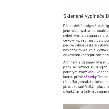
Skleněné vypínače 
Přední čeští designéři a desi
jeho neodmyslitelnou součástí
neboť kvalita designu se proje
celkový vzhled místností, po
pečlivě vybírá veškeré vybav
následně může celé vyznění in
celkovému konceptu místnost
Architekt a designér Marek S
jsem se rozhodl kvůli jejic
použitými tvary. Jsou ve shod
kterou právě
zásuvky
Decente
rámečků, jednak funkčnost a 
při osazovaní. Velkým plusem z
s funkčním a čistým designem,