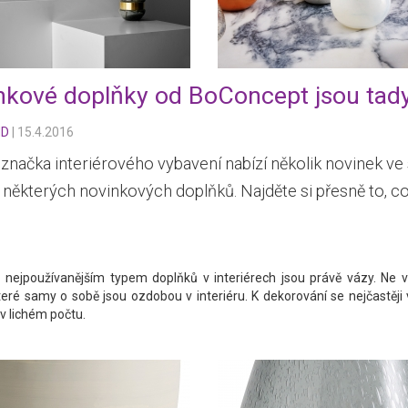
nkové doplňky od BoConcept jsou tady
ND
|
15.4.2016
značka interiérového vybavení nabízí několik novinek v
 některých novinkových doplňků. Najděte si přesně to, co
nejpoužívanějším typem doplňků v interiérech jsou právě vázy. Ne vš
teré samy o sobě jsou ozdobou v interiéru. K dekorování se nejčastěji
 v lichém počtu.