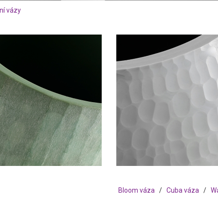
ní vázy
Bloom váza
/
Cuba váza
/
Wa