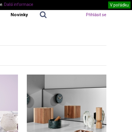
te.
Další informace
V pořádku
Novinky
Přihlásit se