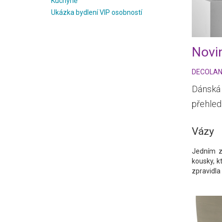
Kuchyně
Ukázka bydlení VIP osobností
Novi
DECOLA
Dánská 
přehled
Vázy
Jedním z 
kousky, k
zpravidla