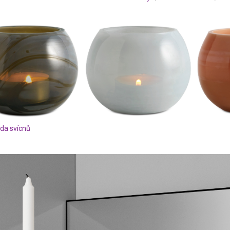
da svícnů