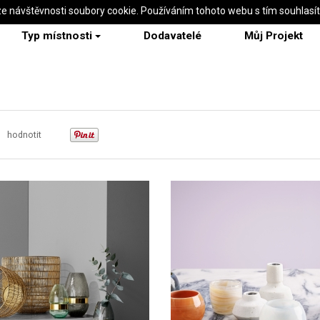
ze návštěvnosti soubory cookie. Používáním tohoto webu s tím souhlasí
Typ místnosti
Dodavatelé
Můj Projekt
hodnotit