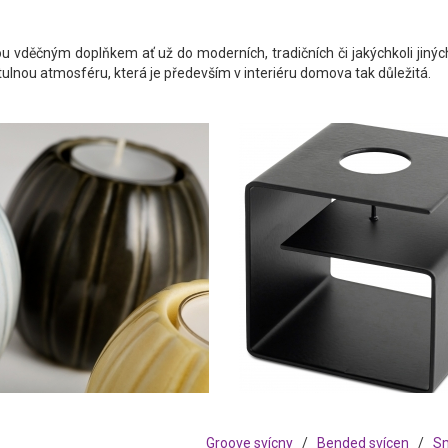
ou vděčným doplňkem ať už do moderních, tradičních či jakýchkoli jiných
útulnou atmosféru, která je především v interiéru domova tak důležitá.
Groove svícny
/
Bended svícen
/
Sm