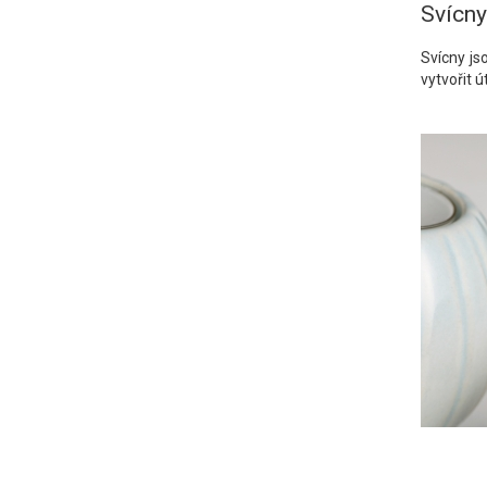
Svícny
Svícny js
vytvořit 