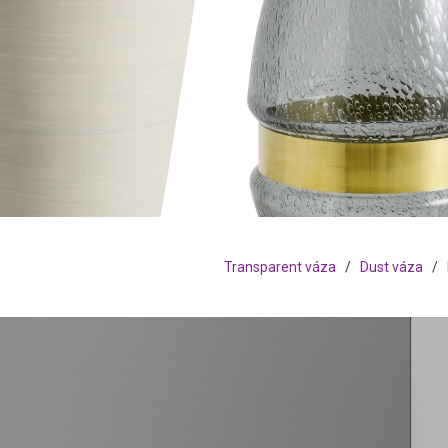
Transparent váza
/
Dust váza
/