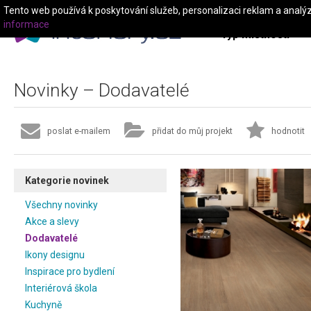
Tento web používá k poskytování služeb, personalizaci reklam a analý
informace
Typ místnosti
Novinky – Dodavatelé
poslat e-mailem
přidat do můj projekt
hodnotit
Kategorie novinek
Všechny novinky
Akce a slevy
Dodavatelé
Ikony designu
Inspirace pro bydlení
Interiérová škola
Kuchyně