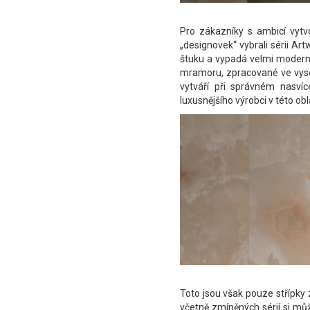
Pro zákazníky s ambicí vytvo
„designovek“ vybrali sérii Ar
štuku a vypadá velmi moderně
mramoru, zpracované ve vysok
vytváří při správném nasvíc
luxusnějšího výrobci v této obl
Toto jsou však pouze střípky z
včetně zmíněných sérií si mů