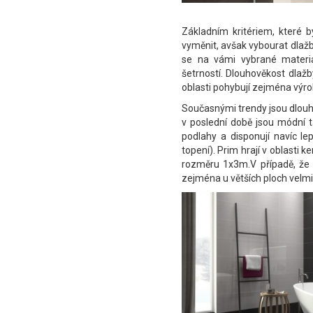
Základním kritériem, které 
vyměnit, avšak vybourat dlažb
se na vámi vybrané materiá
šetrností. Dlouhověkost dlažb
oblasti pohybují zejména výrobc
Současnými trendy jsou dlou
v poslední době jsou módní 
podlahy a disponují navíc l
topení). Prim hrají v oblasti
rozměru 1x3m.V případě, že se
zejména u větších ploch velmi 