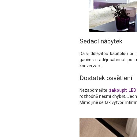
Sedací nábytek
Další důležitou kapitolou př
gauče a raději sáhnout po me
konverzaci.
Dostatek osvětlení
Nezapomeňte
zakoupit LED 
rozhodně nesmí chybět. Jedná
Mimo jiné se tak vytvoří intim