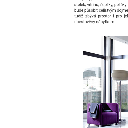
stolek, vitrínu, šuplíky, pol
bude působit celistvým dojmem
tudíž zbývá prostor i pro j
obestavěny nábytkem.