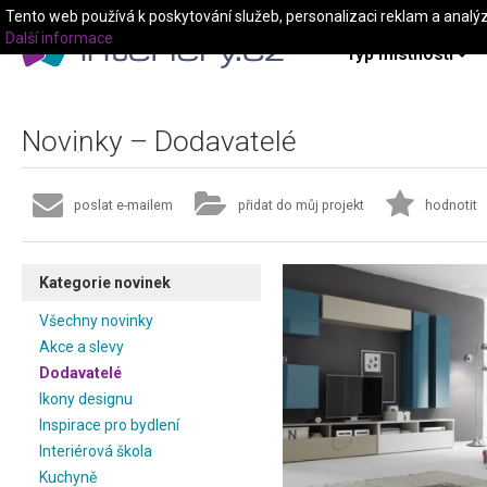
Tento web používá k poskytování služeb, personalizaci reklam a analý
Další informace
Typ místnosti
Novinky – Dodavatelé
poslat e-mailem
přidat do můj projekt
hodnotit
Kategorie novinek
Všechny novinky
Akce a slevy
Dodavatelé
Ikony designu
Inspirace pro bydlení
Interiérová škola
Kuchyně