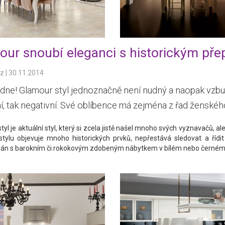
our snoubí eleganci s historickým př
cz
|
30.11.2014
ne! Glamour styl jednoznačně není nudný a naopak vzbuz
ní, tak negativní. Své oblíbence má zejména z řad ženskéh
tyl je aktuální styl, který si zcela jistě našel mnoho svých vyznavačů, a
tylu objevuje mnoho historických prvků, nepřestává sledovat a řídit
án s barokním či rokokovým zdobeným nábytkem v bílém nebo černém 