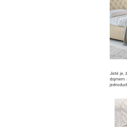
Jisté je,
dojmem a
jednoduch