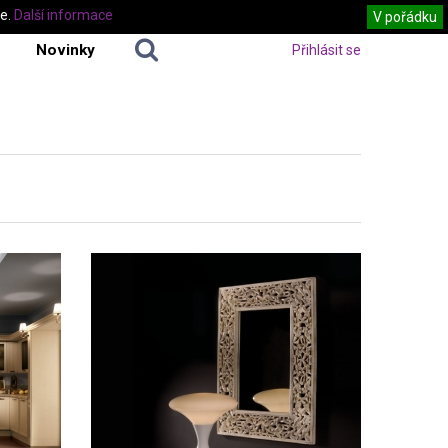
te.
Další informace
V pořádku
Novinky
Přihlásit se