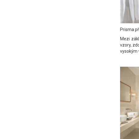
Prisma př
Mezi zákl
vzory, zdo
vysokým vl