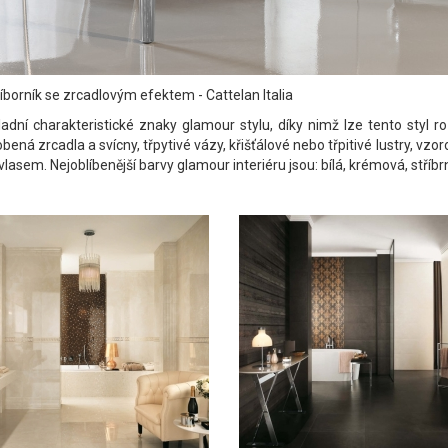
íborník se zrcadlovým efektem - Cattelan Italia
adní charakteristické znaky glamour stylu, díky nimž lze tento styl ro
bená zrcadla a svícny, třpytivé vázy, křišťálové nebo třpitivé lustry, vzor
asem. Nejoblíbenější barvy glamour interiéru jsou: bílá, krémová, stříbrn