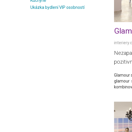
Kuchyně
Ukázka bydlení VIP osobností
Glam
interiery.
Nezapad
pozitiv
Glamour s
glamour s
kombinov