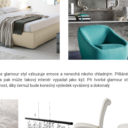
 že glamour styl vzbuzuje emoce a nenechá nikoho chladným. Přílišn
 pak může takový interiér vypadat jako kýč. Při tvorbě glamour sty
ost, díky čemuž bude konečný výsledek vyvážený a dokonalý.