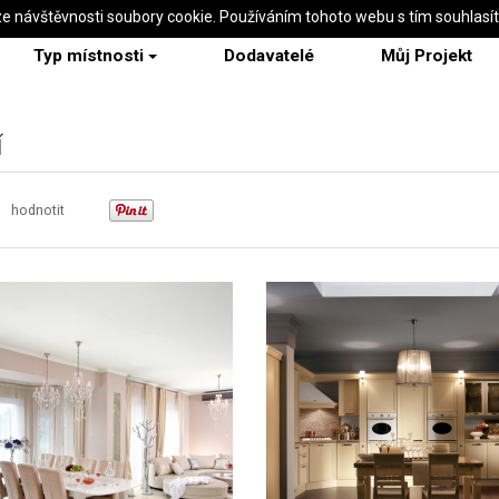
ze návštěvnosti soubory cookie. Používáním tohoto webu s tím souhlasí
Typ místnosti
Dodavatelé
Můj Projekt
í
hodnotit