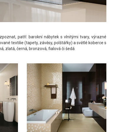
zpoznat, patří: barokní nábytek s vlnitými tvary, výrazné
ované textilie (tapety, závěsy, polštářky) a světlé koberce s
á, zlatá, černá, bronzová, fialová či šedá.