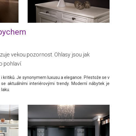
epychem
uje vekou pozornost. Ohlasy jsou jak
o pohlaví.
le i kritiků. Je synonymem luxusu a elegance. Přestože se v
 se aktuálními interiérovými trendy. Moderní nábytek je
laku.