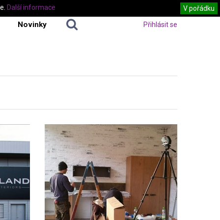
te.
Další informace
V pořádku
Novinky
Přihlásit se