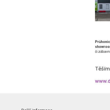
Průhoni
showroo
či zábavn
Těšíme
www.d