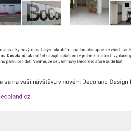
ce
jsou díky novým pražským okruhům snadno přístupné ze všech směrů
mu Decoland
tak můžete spojit s obědem v jedné z místních vyhlášen
ího parku pro děti. Věříme, že se vám nový Decoland store bude líbit.
 se na vaši návštěvu v novém Decoland Design In
ecoland.cz