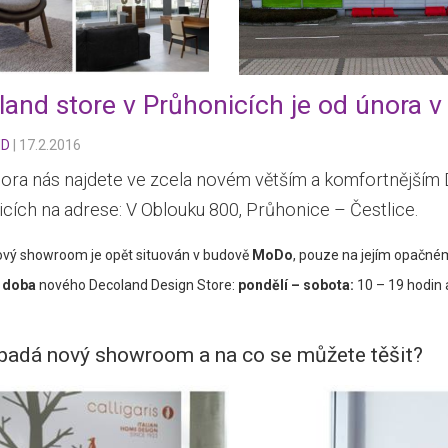
land store v Průhonicích je od února 
ND
|
17.2.2016
nora nás najdete ve zcela novém větším a komfortnějším 
cích na adrese: V Oblouku 800, Průhonice – Čestlice.
ový showroom je opět situován v budově
MoDo
, pouze na jejím opačné
í doba
nového Decoland Design Store:
pondělí – sobota:
10 – 19 hodin
padá nový showroom a na co se můžete těšit?