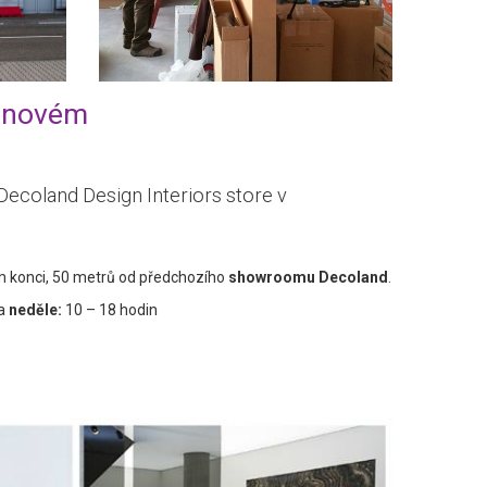
v novém
Decoland Design Interiors store v
m konci, 50 metrů od předchozího
showroomu Decoland
.
 a
neděle:
10 – 18 hodin