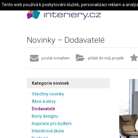
Tento web používá k poskytování služeb, personalizaci reklam a analý
Novinky – Dodavatelé
poslat e-mailem
přidat do můj projekt
Kategorie novinek
Všechny novinky
Akce a slevy
Dodavatelé
Ikony designu
Inspirace pro bydlení
Interiérová škola