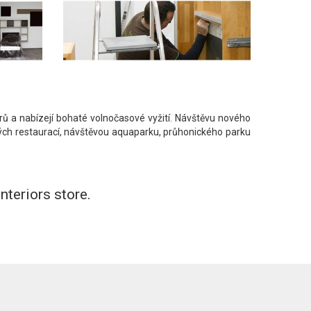
 a nabízejí bohaté volnočasové vyžití. Návštěvu nového
ých restaurací, návštěvou aquaparku, průhonického parku
teriors store.