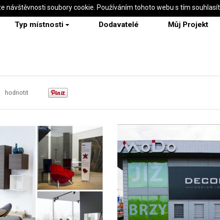
ze návštěvnosti soubory cookie. Používáním tohoto webu s tím souhlasí
Typ místnosti
Dodavatelé
Můj Projekt
hodnotit