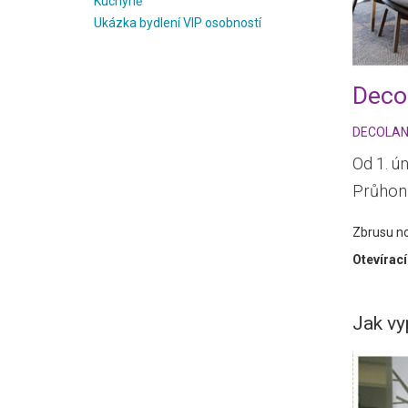
Kuchyně
Ukázka bydlení VIP osobností
Deco
DECOLA
Od 1. ú
Průhoni
Zbrusu n
Otevírac
Jak vy