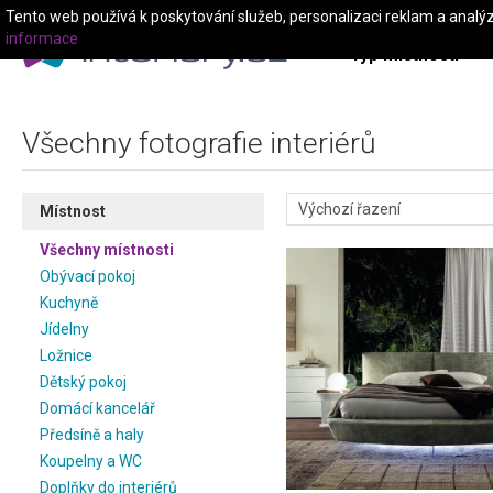
Tento web používá k poskytování služeb, personalizaci reklam a analý
informace
Typ místnosti
Všechny fotografie interiérů
Místnost
Všechny místnosti
Obývací pokoj
Kuchyně
Jídelny
Ložnice
Dětský pokoj
Domácí kancelář
Předsíně a haly
Koupelny a WC
Doplňky do interiérů