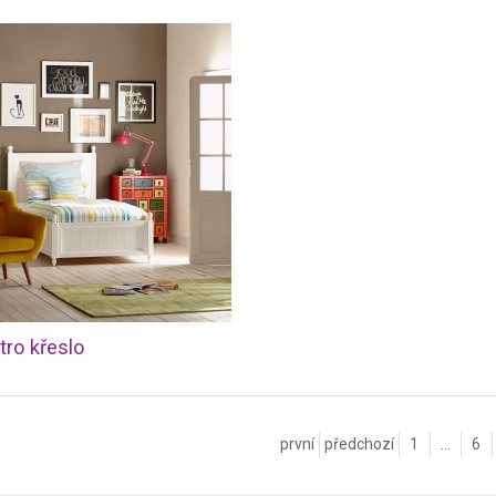
tro křeslo
první
předchozí
1
...
6