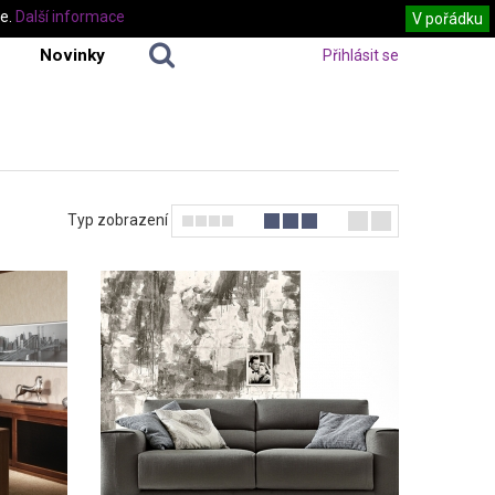
te.
Další informace
V pořádku
Novinky
Přihlásit se
Typ zobrazení