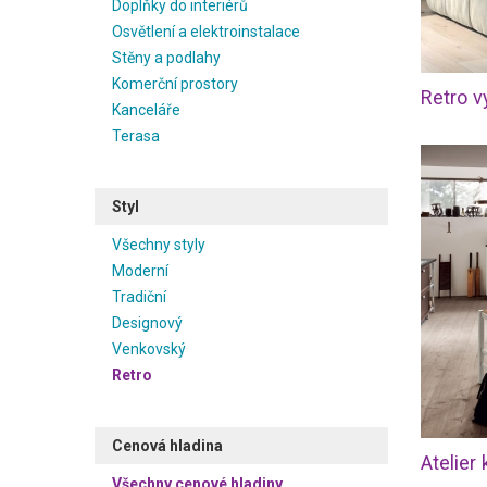
Doplňky do interiérů
Osvětlení a elektroinstalace
Stěny a podlahy
Komerční prostory
Retro v
Kanceláře
Terasa
Styl
Všechny styly
Moderní
Tradiční
Designový
Venkovský
Retro
Cenová hladina
Atelier
Všechny cenové hladiny