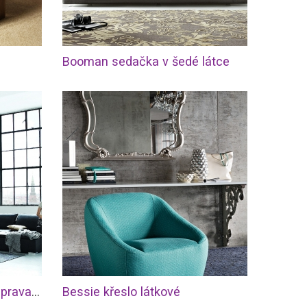
Booman sedačka v šedé látce
Mezzo rohová sedací souprava s lenoškou černá kůže
Bessie křeslo látkové