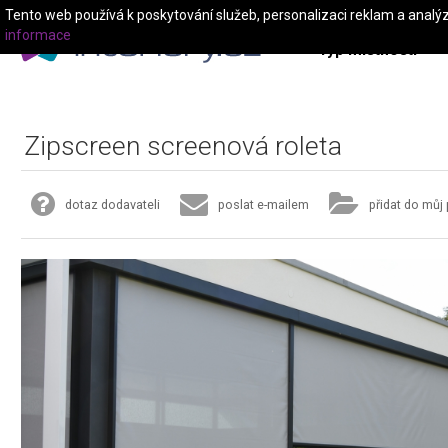
Tento web používá k poskytování služeb, personalizaci reklam a analý
informace
Typ místnosti
Zipscreen screenová roleta
dotaz dodavateli
poslat e-mailem
přidat do můj 