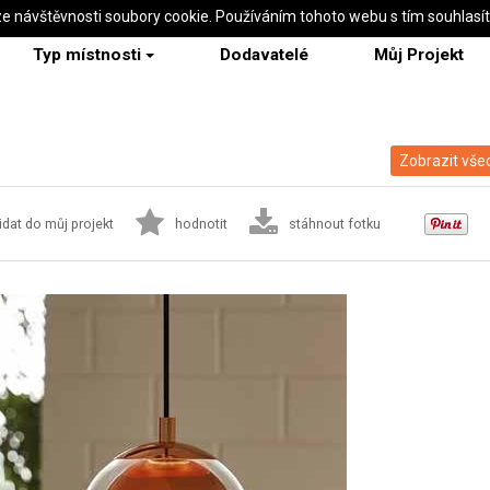
ze návštěvnosti soubory cookie. Používáním tohoto webu s tím souhlasí
Typ místnosti
Dodavatelé
Můj Projekt
Zobrazit všec
idat do můj projekt
hodnotit
stáhnout fotku