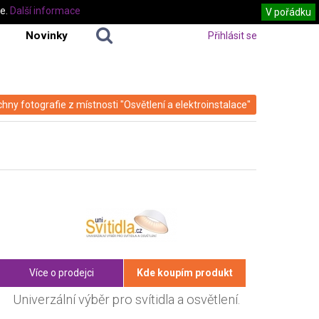
te.
Další informace
V pořádku
Novinky
Přihlásit se
hny fotografie z místnosti "Osvětlení a elektroinstalace"
Více o prodejci
Kde koupím produkt
Univerzální výběr pro svítidla a osvětlení.