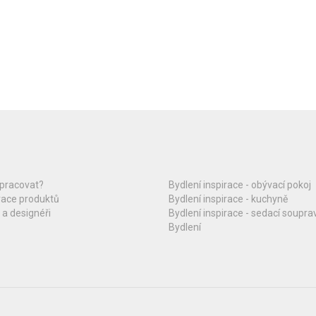
upracovat?
Bydlení inspirace - obývací pokoj
race produktů
Bydlení inspirace - kuchyně
 a designéři
Bydlení inspirace - sedací soupra
Bydlení