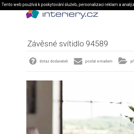
Tento web používá k poskytování služeb, personalizaci reklam a analý
Závěsné svítidlo 94589
dotaz dodavateli
poslat e-mailem
př