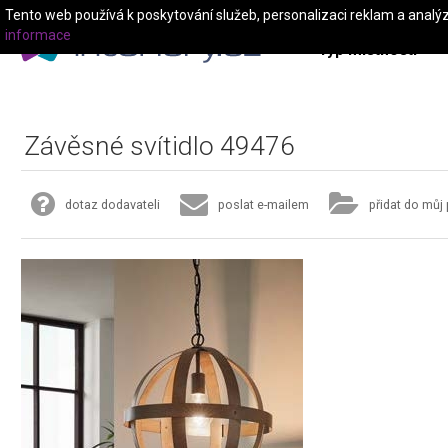
Tento web používá k poskytování služeb, personalizaci reklam a analý
informace
Typ místnosti
Závěsné svítidlo 49476
dotaz dodavateli
poslat e-mailem
přidat do můj 