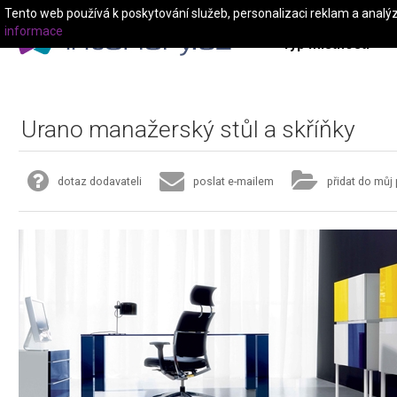
Tento web používá k poskytování služeb, personalizaci reklam a analý
informace
Typ místnosti
Urano manažerský stůl a skříňky
dotaz dodavateli
poslat e-mailem
přidat do můj 