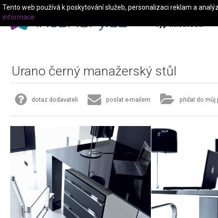
Tento web používá k poskytování služeb, personalizaci reklam a analý
informace
Typ místnosti
Urano černý manažerský stůl
dotaz dodavateli
poslat e-mailem
přidat do můj 