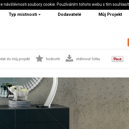
ze návštěvnosti soubory cookie. Používáním tohoto webu s tím souhlasí
Typ místnosti
Dodavatelé
Můj Projekt
idat do můj projekt
hodnotit
stáhnout fotku