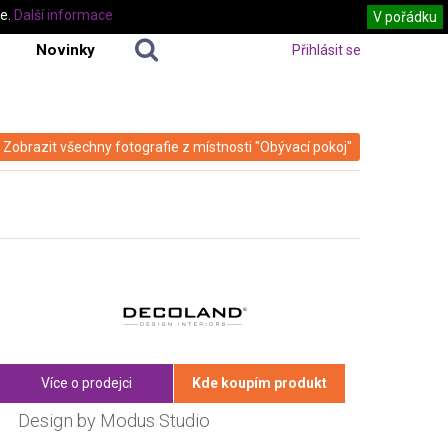
te.
Další informace
V pořádku
Novinky
Přihlásit se
Zobrazit všechny fotografie z místnosti "Obývací pokoj"
Více o prodejci
Kde koupím produkt
Design by Modus Studio