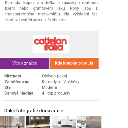
Komoda Tropez má dvířka a zásuvky v matném
bílém nebo grafitovém laku. Nohy jsou z
transparentního metakrylátu. Na vyžádání lze
zhotovit vnitřní police z čirého skla.
Více o značce
Kde koupím produkt
Místnost
Obývací pokoj
Zaměřeno na
Komody a TV skříňky
Styl
Moderní
Cenová hladina
4 - top produkty
Další fotografie dodavatele