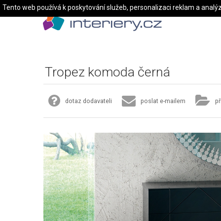
Tento web používá k poskytování služeb, personalizaci reklam a analý
Tropez komoda černá
dotaz dodavateli
poslat e-mailem
př