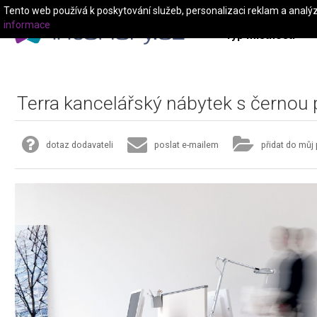
Tento web používá k poskytování služeb, personalizaci reklam a analý
informace
Typ místnosti
Terra kancelářský nábytek s černou
dotaz dodavateli
poslat e-mailem
přidat do můj 