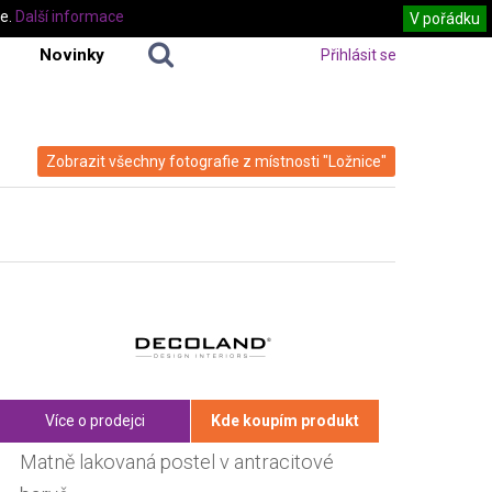
te.
Další informace
V pořádku
Novinky
Přihlásit se
Zobrazit všechny fotografie z místnosti "Ložnice"
Více o prodejci
Kde koupím produkt
Matně lakovaná postel v antracitové