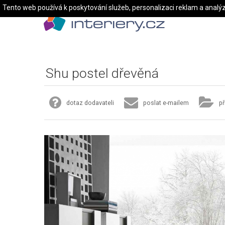
Tento web používá k poskytování služeb, personalizaci reklam a analý
Shu postel dřevěná
dotaz dodavateli
poslat e-mailem
př