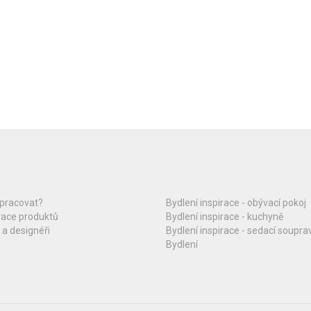
upracovat?
Bydlení inspirace - obývací pokoj
race produktů
Bydlení inspirace - kuchyně
 a designéři
Bydlení inspirace - sedací soupra
Bydlení