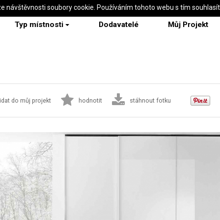
ze návštěvnosti soubory cookie. Používáním tohoto webu s tím souhlasí
Typ místnosti
Dodavatelé
Můj Projekt
idat do můj projekt
hodnotit
stáhnout fotku