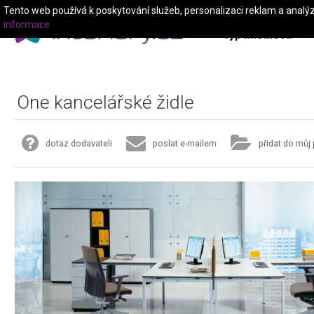
Tento web používá k poskytování služeb, personalizaci reklam a analý
informace
Typ místnosti
One kancelářské židle
dotaz dodavateli
poslat e-mailem
přidat do můj 