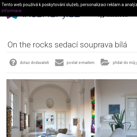
Tento web používá k poskytování služeb, personalizaci reklam a analý
informace
Typ místnosti
On the rocks sedací souprava bílá
dotaz dodavateli
poslat e-mailem
přidat do můj 