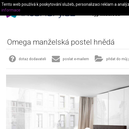
Tento web používá k poskytování služeb, personalizaci reklam a analý
informace
Typ místnosti
Omega manželská postel hnědá
dotaz dodavateli
poslat e-mailem
přidat do můj 