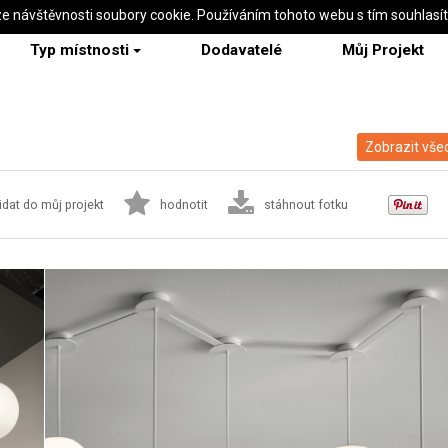
ze návštěvnosti soubory cookie. Používáním tohoto webu s tím souhlasí
Typ místnosti
Dodavatelé
Můj Projekt
Zobrazit všec
idat do můj projekt
hodnotit
stáhnout fotku