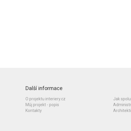
Další informace
O projektu interiery.cz
Jak spol
Můj projekt - popis
Administ
Kontakty
Architekti