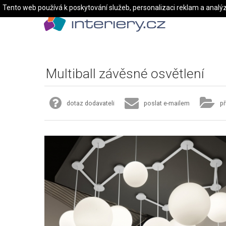
Tento web používá k poskytování služeb, personalizaci reklam a analý
Multiball závěsné osvětlení
dotaz dodavateli
poslat e-mailem
př