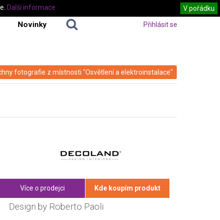
te.
Další informace
V pořádku
Novinky
Přihlásit se
hny fotografie z místnosti "Osvětlení a elektroinstalace"
Více o prodejci
Kde koupím produkt
Design by Roberto Paoli