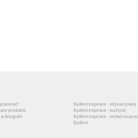
upracovat?
Bydlení inspirace - obývací pokoj
race produktů
Bydlení inspirace - kuchyně
 a designéři
Bydlení inspirace - sedací soupra
Bydlení