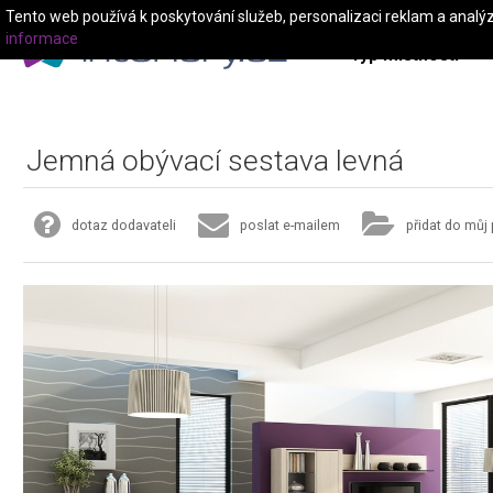
Tento web používá k poskytování služeb, personalizaci reklam a analý
informace
Typ místnosti
Jemná obývací sestava levná
dotaz dodavateli
poslat e-mailem
přidat do můj 