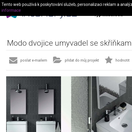
Tento web používá k poskytování služeb, personalizaci reklam a analý
informace
Typ místnosti
Modo dvojice umyvadel se skříňkam
poslat e-mailem
přidat do můj projekt
hodnotit