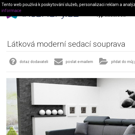
Tento web používá k poskytování služeb, personalizaci reklam a analý
informace
Typ místnosti
Látková moderní sedací souprava
dotaz dodavateli
poslat e-mailem
přidat do můj 