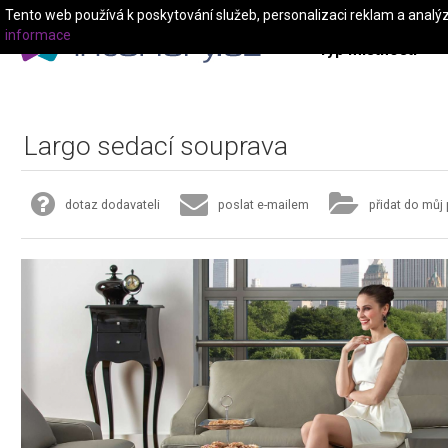
Tento web používá k poskytování služeb, personalizaci reklam a analý
informace
Typ místnosti
Largo sedací souprava
dotaz dodavateli
poslat e-mailem
přidat do můj 