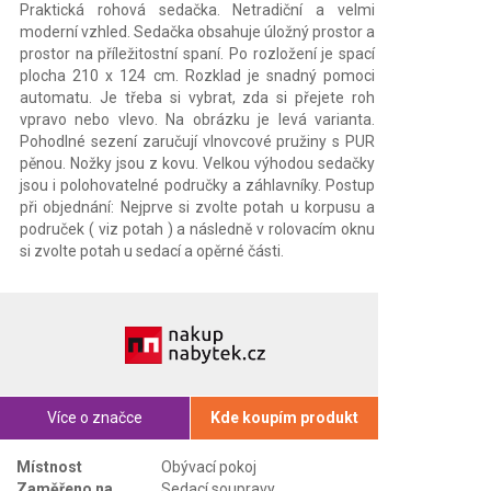
Praktická rohová sedačka. Netradiční a velmi
moderní vzhled. Sedačka obsahuje úložný prostor a
prostor na příležitostní spaní. Po rozložení je spací
plocha 210 x 124 cm. Rozklad je snadný pomoci
automatu. Je třeba si vybrat, zda si přejete roh
vpravo nebo vlevo. Na obrázku je levá varianta.
Pohodlné sezení zaručují vlnovcové pružiny s PUR
pěnou. Nožky jsou z kovu. Velkou výhodou sedačky
jsou i polohovatelné područky a záhlavníky. Postup
při objednání: Nejprve si zvolte potah u korpusu a
područek ( viz potah ) a následně v rolovacím oknu
si zvolte potah u sedací a opěrné části.
Více o značce
Kde koupím produkt
Místnost
Obývací pokoj
Zaměřeno na
Sedací soupravy