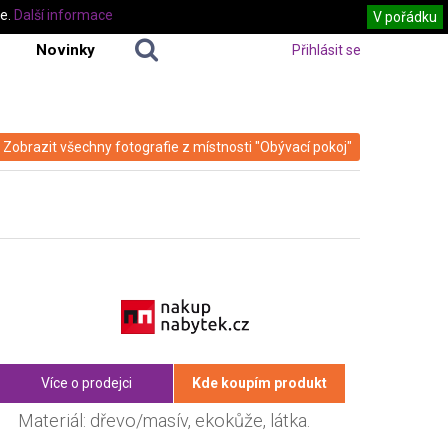
te.
Další informace
V pořádku
Novinky
Přihlásit se
Zobrazit všechny fotografie z místnosti "Obývací pokoj"
Více o prodejci
Kde koupím produkt
Materiál: dřevo/masív, ekokůže, látka.