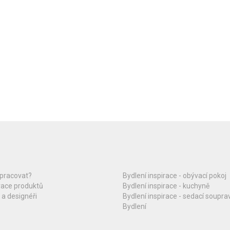
upracovat?
Bydlení inspirace - obývací pokoj
race produktů
Bydlení inspirace - kuchyně
 a designéři
Bydlení inspirace - sedací soupra
Bydlení