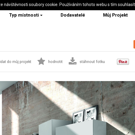
ze návštěvnosti soubory cookie. Používáním tohoto webu s tím souhlasí
Typ místnosti
Dodavatelé
Můj Projekt
idat do můj projekt
hodnotit
stáhnout fotku