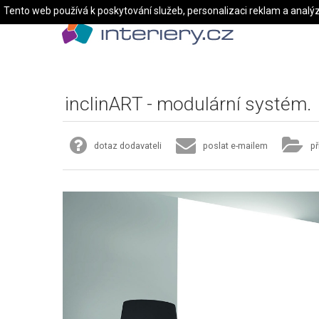
Tento web používá k poskytování služeb, personalizaci reklam a analý
inclinART - modulární systém.
dotaz dodavateli
poslat e-mailem
př