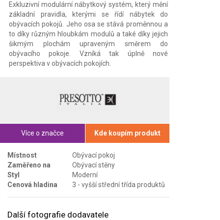
Exkluzivní modulární nábytkový systém, který mění
základní pravidla, kterými se řídí nábytek do
obývacích pokojů. Jeho osa se stává proměnnou a
to díky různým hloubkám modulů a také díky jejich
šikmým plochám upraveným směrem do
obývacího pokoje. Vzníká tak úplně nové
perspektiva v obývacích pokojích.
Více o značce
Kde koupím produkt
Místnost
Obývací pokoj
Zaměřeno na
Obývací stěny
Styl
Moderní
Cenová hladina
3 - vyšší střední třída produktů
Další fotografie dodavatele