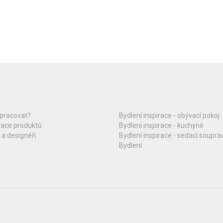
upracovat?
Bydlení inspirace - obývací pokoj
race produktů
Bydlení inspirace - kuchyně
 a designéři
Bydlení inspirace - sedací soupra
Bydlení