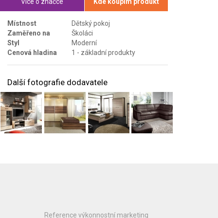
Více o značce
Kde koupím produkt
Místnost
Dětský pokoj
Zaměřeno na
Školáci
Styl
Moderní
Cenová hladina
1 - základní produkty
Další fotografie dodavatele
Reference výkonnostní marketing