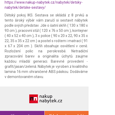
https://www.nakup-nabytek.cz/nabytek/detsky-
nabytek/detske-sestavy/
Dětský pokoj IKS. Sestava se skládá z 8 prvků a
tento široký výběr vám zaručí si sestavit nábytek
podle svých představ. Jde o šatní skříň ( 130 x 180 x
93 cm ), pracovní stůl ( 120 x 76 x 50 cm ), kontejner
( 40 x 52 x 40 cm ), 3 x police ( 90 x 20 x 22, 90 x 35 x
22, 35 x 35 x 22 cm ) a postel s roštem i matrací ( 91
x 67 x 204 cm ). Skříň obsahuje osvětlení v ceně.
Rozložení polic na perokresbě. Netradiční
zpracování barev a originalita úchytů zaujme
každou mladší generaci. Barevné provedení -
grafit/jasan/zelená. Nábytek je vyroben z kvalitního
lamina 16 mm ohraničené ABS páskou. Dodáváme
v demontovaném stavu.