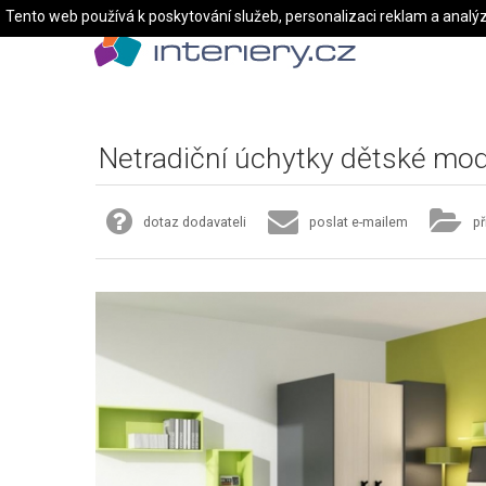
Tento web používá k poskytování služeb, personalizaci reklam a analý
Netradiční úchytky dětské mod
dotaz dodavateli
poslat e-mailem
př