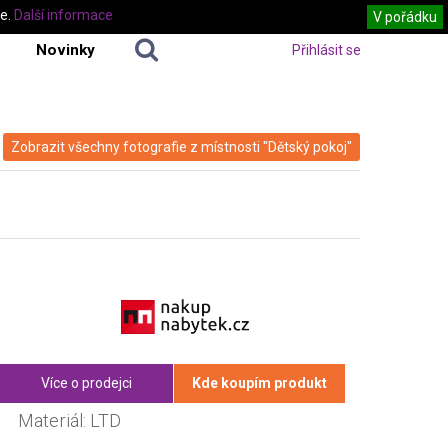
te.
Další informace
V pořádku
Novinky
Přihlásit se
Zobrazit všechny fotografie z místnosti "Dětský pokoj"
Více o prodejci
Kde koupím produkt
Materiál: LTD