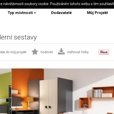
ze návštěvnosti soubory cookie. Používáním tohoto webu s tím souhlasí
Typ místnosti
Dodavatelé
Můj Projekt
erní sestavy
idat do můj projekt
hodnotit
stáhnout fotku