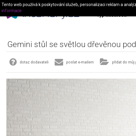
Tento web používá k poskytování služeb, personalizaci reklam a analý
informace
Typ místnosti
Gemini stůl se světlou dřevěnou po
dotaz dodavateli
poslat e-mailem
přidat do můj 